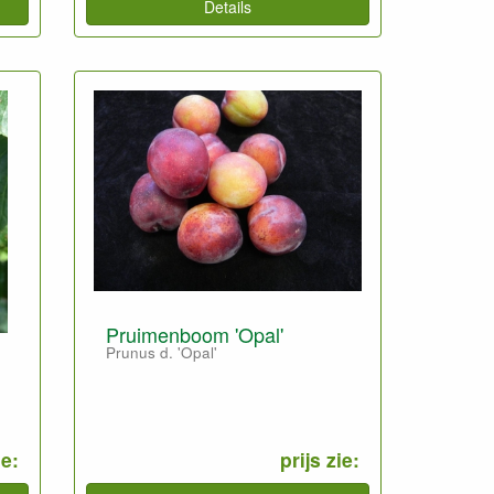
Details
Pruimenboom 'Opal'
Prunus d. 'Opal'
ie:
prijs zie: