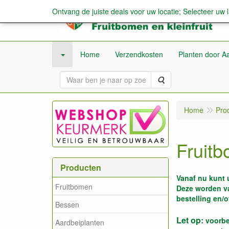
Ontvang de juiste deals voor uw locatie; Selecteer uw 
Home
Verzendkosten
Planten door Aa
Zoeken
Home
Pro
Fruit
Producten
Vanaf nu kunt 
Fruitbomen
Deze worden va
bestelling en/o
Bessen
Let op:
voorbes
Aardbeiplanten