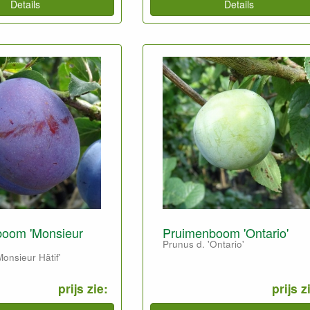
Details
Details
oom 'Monsieur
Pruimenboom 'Ontario'
Prunus d. 'Ontario'
Monsieur Hätif'
prijs zie:
prijs z