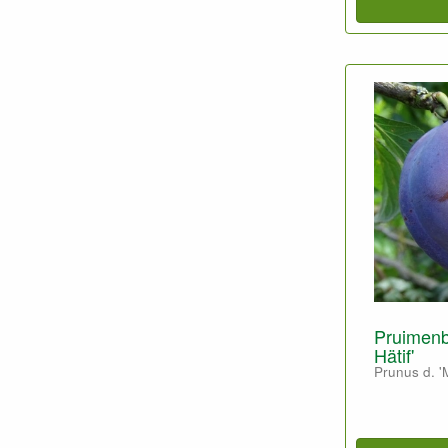
Pruimenb
Hätif'
Prunus d. '