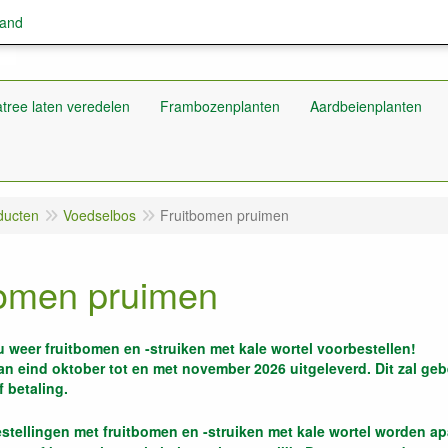
land
tree laten veredelen
Frambozenplanten
Aardbeienplanten
ducten
Voedselbos
Fruitbomen pruimen
bomen pruimen
u weer fruitbomen en -struiken met kale wortel voorbestellen!
n eind oktober tot en met november 2026 uitgeleverd. Dit zal g
f betaling.
tellingen met fruitbomen en -struiken met kale wortel worden ap