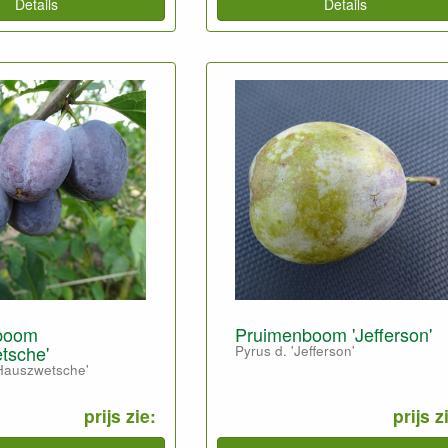
Details
Details
boom
Pruimenboom 'Jefferson'
tsche'
Pyrus d. 'Jefferson'
'Hauszwetsche'
prijs zie:
prijs z