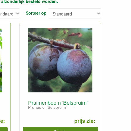
 afzonderlijk besteld worden.
Sorteer op
Pruimenboom 'Belspruim'
Prunus c. 'Belspruim'
ie:
prijs zie: