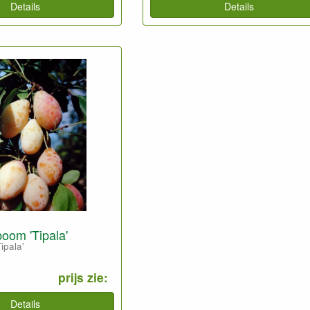
Details
Details
oom 'Tipala'
ipala'
prijs zie:
Details