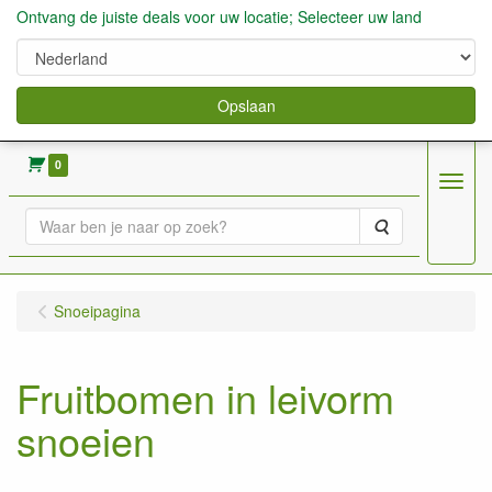
Ontvang de juiste deals voor uw locatie; Selecteer uw land
Opslaan
verkoop fruitbomen, bessen,aardbeien enz.
0
Menu
Zoeken
Snoeipagina
Fruitbomen in leivorm
snoeien