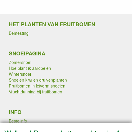
HET PLANTEN VAN FRUITBOMEN
Bemesting
SNOEIPAGINA
Zomersnoei
Hoe plant ik aardbeien
Wintersnoei
Snoeien kiwi en druivenplanten
Fruitbomen in leivorm snoeien
Vruchtdunning bij fruitbomen
INFO
Bestelinfo
Links