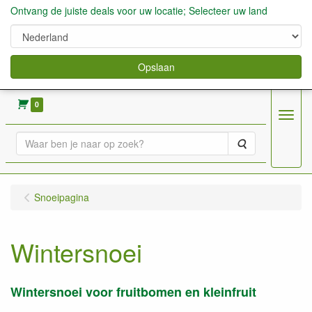
Ontvang de juiste deals voor uw locatie; Selecteer uw land
Opslaan
verkoop fruitbomen, bessen,aardbeien enz.
0
Menu
Zoeken
Snoeipagina
Wintersnoei
Wintersnoei voor fruitbomen en kleinfruit