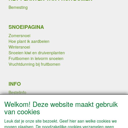
Bemesting
SNOEIPAGINA
Zomersnoei
Hoe plant ik aardbeien
Wintersnoei
Snoeien kiwi en druivenplanten
Fruitbomen in leivorm snoeien
Vruchtdunning bij fruitbomen
INFO
Bestelinfo
Links
Welkom! Deze website maakt gebruik
Betaalmogelijkheden
van cookies
Contact / Disclaimer
Algemene leveringsvoorwaarden & Privacyverklaring
Leuk dat je onze site bezoekt. Geef hier aan welke cookies we
mogen plaatsen. De noodzakelijke cookies verzamelen geen