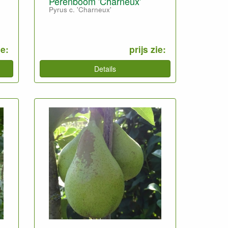
Perenboom 'Charneux'
Pyrus c. 'Charneux'
ie:
prijs zie:
Details