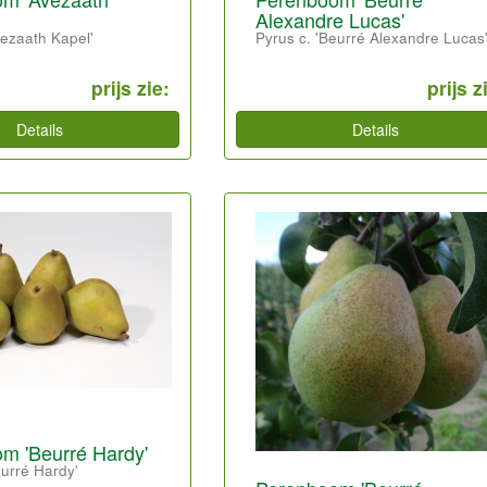
Alexandre Lucas'
vezaath Kapel'
Pyrus c. 'Beurré Alexandre Lucas
prijs zie:
prijs z
Details
Details
m 'Beurré Hardy'
eurré Hardy'