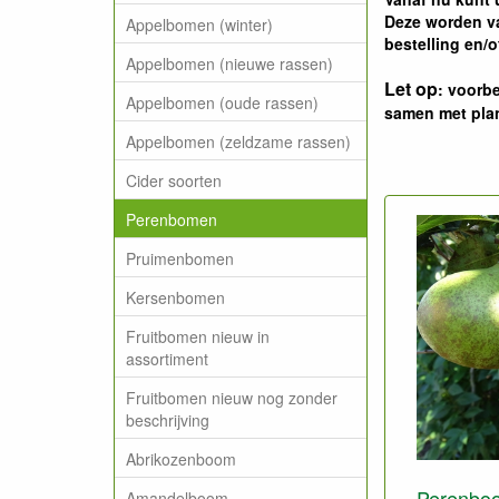
Deze worden va
Appelbomen (winter)
bestelling en/o
Appelbomen (nieuwe rassen)
Let op
: voorb
Appelbomen (oude rassen)
samen met plan
Appelbomen (zeldzame rassen)
Cider soorten
Perenbomen
Pruimenbomen
Kersenbomen
Fruitbomen nieuw in
assortiment
Fruitbomen nieuw nog zonder
beschrijving
Abrikozenboom
Perenboo
Amandelboom