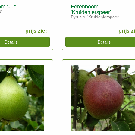
m 'Jut'
Perenboom
'Kruidenierspeer'
t'
Pyrus c. 'Kruidenierspeer'
prijs zie:
prijs z
Details
Details