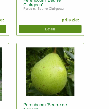
Clairgeau'
'
Pyrus c. 'Beurre Clairgeau'
ie:
prijs zie:
Details
Perenboom 'Beurre de
Naghin'