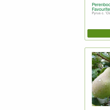
Perenboo
Favourite
Pyrus c. 'Cl