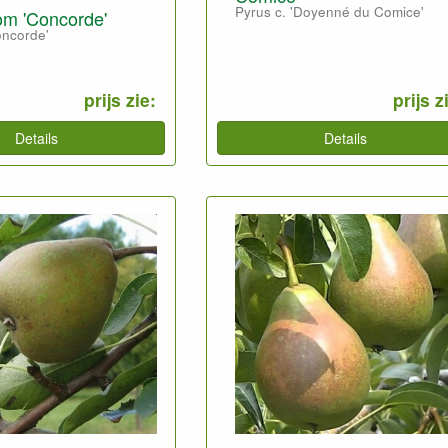
Pyrus c. 'Doyenné du Comice'
m 'Concorde'
oncorde'
prijs zie:
prijs z
Details
Details