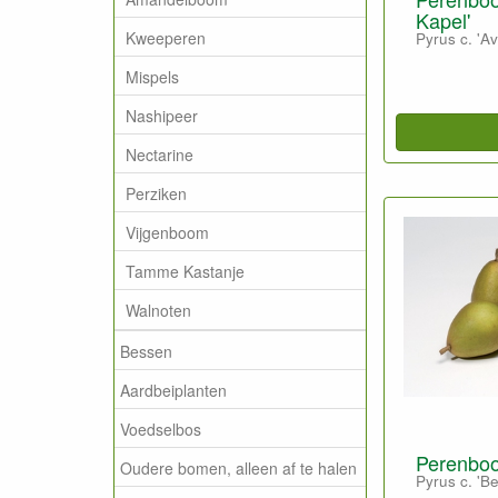
Kapel'
Kweeperen
Pyrus c. 'A
Mispels
Nashipeer
Nectarine
Perziken
Vijgenboom
Tamme Kastanje
Walnoten
Bessen
Aardbeiplanten
Voedselbos
Perenboo
Oudere bomen, alleen af te halen
Pyrus c. 'B