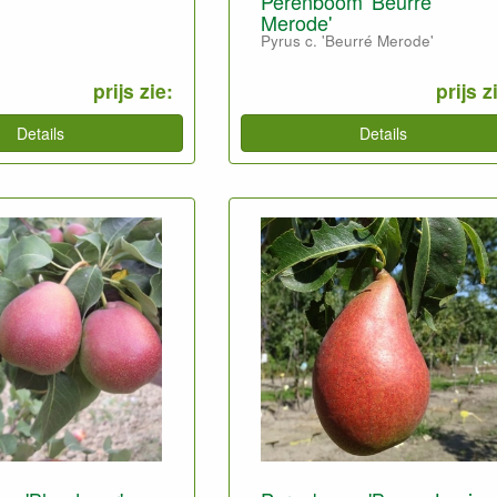
Perenboom 'Beurré
Merode'
Pyrus c. 'Beurré Merode'
prijs zie:
prijs z
Details
Details