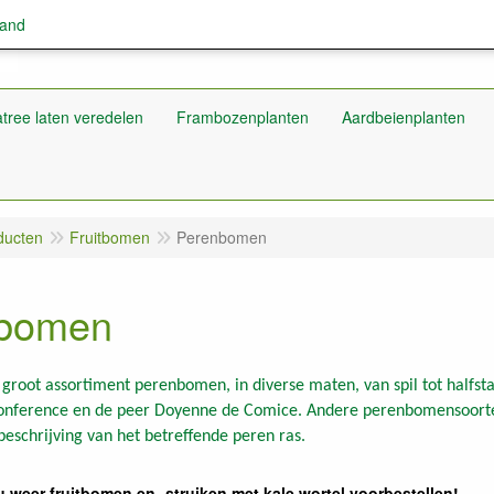
land
tree laten veredelen
Frambozenplanten
Aardbeienplanten
ducten
Fruitbomen
Perenbomen
bomen
root assortiment perenbomen, in diverse maten, van spil tot halfst
Conference en de peer Doyenne de Comice. Andere perenbomensoorten
 beschrijving van het betreffende peren ras.
u weer fruitbomen en -struiken met kale wortel voorbestellen!