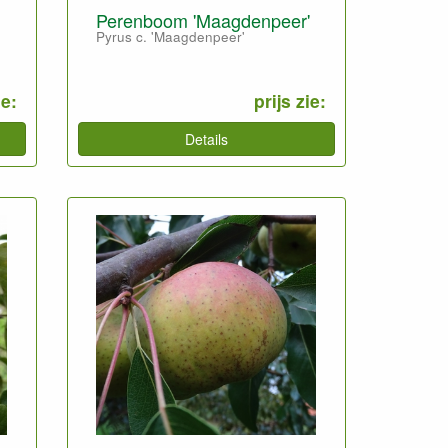
Perenboom 'Maagdenpeer'
Pyrus c. 'Maagdenpeer'
ie:
prijs zie:
Details