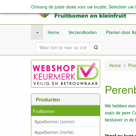
Ontvang de juiste deals voor uw locatie; Selecteer uw 
Home
Verzendkosten
Planten door Aa
Zoeken
Home
Pro
Peren
Producten
We hebben een g
Fruitbomen
zoals de peer 
bestuiver in de
Appelbomen (zomer)
Appelbomen (herfst)
Vanaf nu kunt 