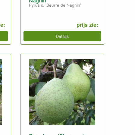
Pyrus c. 'Beurre de Naghin'
ie:
prijs zie:
Details