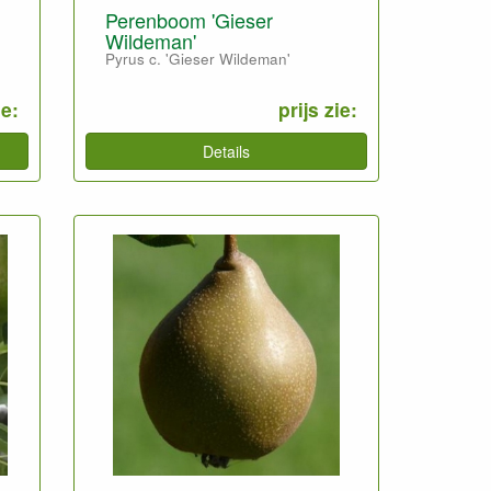
Perenboom 'Gieser
Wildeman'
Pyrus c. 'Gieser Wildeman'
ie:
prijs zie:
Details