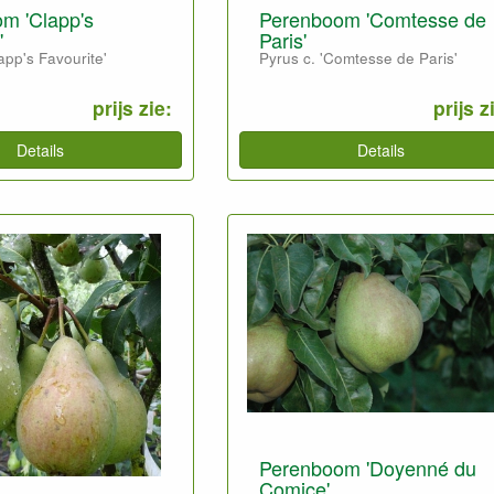
m 'Clapp's
Perenboom 'Comtesse de
'
Paris'
app's Favourite'
Pyrus c. 'Comtesse de Paris'
prijs zie:
prijs z
Details
Details
Perenboom 'Doyenné du
Comice'