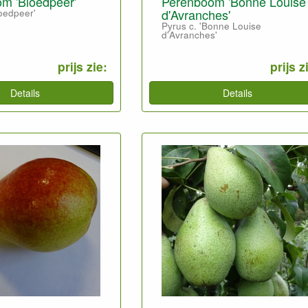
m 'Bloedpeer'
Perenboom 'Bonne Louise
d'Avranches'
loedpeer'
Pyrus c. 'Bonne Louise
d'Avranches'
prijs zie:
prijs z
Details
Details