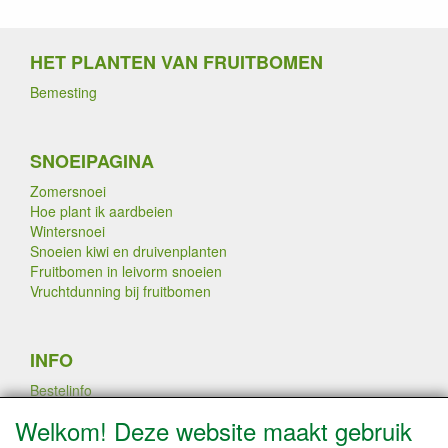
HET PLANTEN VAN FRUITBOMEN
Bemesting
SNOEIPAGINA
Zomersnoei
Hoe plant ik aardbeien
Wintersnoei
Snoeien kiwi en druivenplanten
Fruitbomen in leivorm snoeien
Vruchtdunning bij fruitbomen
INFO
Bestelinfo
Links
Welkom! Deze website maakt gebruik
Betaalmogelijkheden