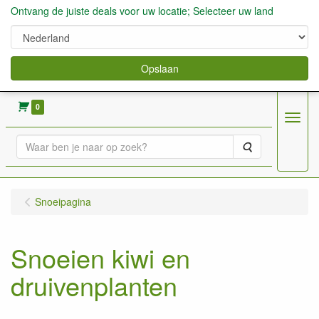
Ontvang de juiste deals voor uw locatie; Selecteer uw land
Opslaan
verkoop fruitbomen, bessen,aardbeien enz.
0
Menu
Zoeken
Snoeipagina
Snoeien kiwi en
druivenplanten