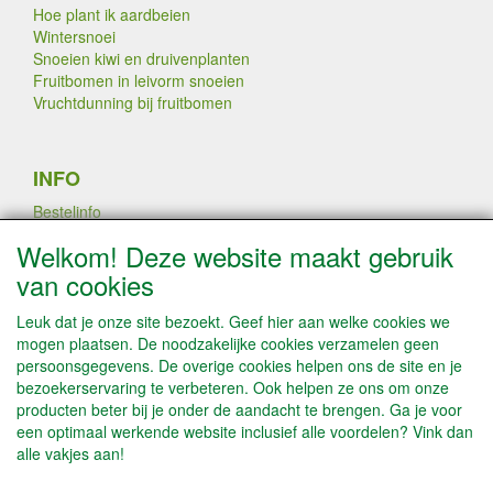
Hoe plant ik aardbeien
Wintersnoei
Snoeien kiwi en druivenplanten
Fruitbomen in leivorm snoeien
Vruchtdunning bij fruitbomen
INFO
Bestelinfo
Links
Welkom! Deze website maakt gebruik
Betaalmogelijkheden
van cookies
Contact / Disclaimer
Algemene leveringsvoorwaarden & Privacyverklaring
Leuk dat je onze site bezoekt. Geef hier aan welke cookies we
mogen plaatsen. De noodzakelijke cookies verzamelen geen
persoonsgegevens. De overige cookies helpen ons de site en je
PLANTEN DOOR AATREE LATEN
bezoekerservaring te verbeteren. Ook helpen ze ons om onze
VEREDELEN
producten beter bij je onder de aandacht te brengen. Ga je voor
een optimaal werkende website inclusief alle voordelen? Vink dan
alle vakjes aan!
SOCIALE MEDIA