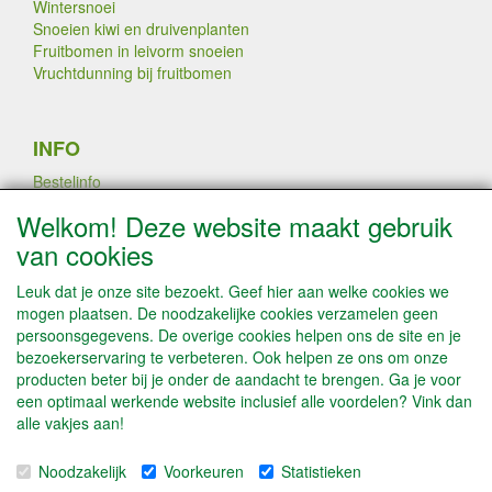
Wintersnoei
Snoeien kiwi en druivenplanten
Fruitbomen in leivorm snoeien
Vruchtdunning bij fruitbomen
INFO
Bestelinfo
Links
Welkom! Deze website maakt gebruik
Betaalmogelijkheden
van cookies
Contact / Disclaimer
Algemene leveringsvoorwaarden & Privacyverklaring
Leuk dat je onze site bezoekt. Geef hier aan welke cookies we
mogen plaatsen. De noodzakelijke cookies verzamelen geen
persoonsgegevens. De overige cookies helpen ons de site en je
PLANTEN DOOR AATREE LATEN
bezoekerservaring te verbeteren. Ook helpen ze ons om onze
VEREDELEN
producten beter bij je onder de aandacht te brengen. Ga je voor
een optimaal werkende website inclusief alle voordelen? Vink dan
alle vakjes aan!
SOCIALE MEDIA
Noodzakelijk
Voorkeuren
Statistieken