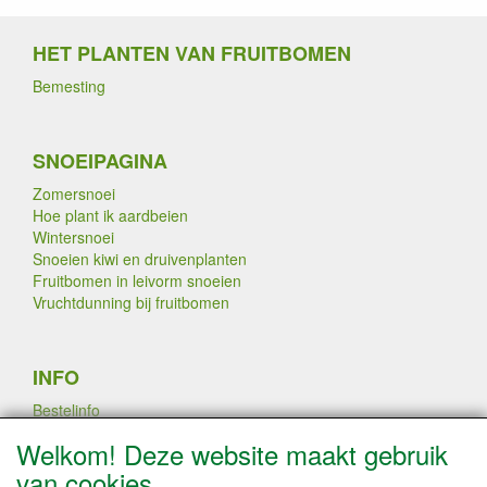
HET PLANTEN VAN FRUITBOMEN
Bemesting
SNOEIPAGINA
Zomersnoei
Hoe plant ik aardbeien
Wintersnoei
Snoeien kiwi en druivenplanten
Fruitbomen in leivorm snoeien
Vruchtdunning bij fruitbomen
INFO
Bestelinfo
Links
Welkom! Deze website maakt gebruik
Betaalmogelijkheden
van cookies
Contact / Disclaimer