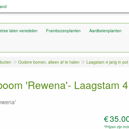
land
tree laten veredelen
Frambozenplanten
Aardbeienplanten
ducten
Oudere bomen, alleen af te halen
Laagstam 4 jarig in pot
oom 'Rewena'- Laagstam 4 j
ewena'
€
35.0
*Prijzen zijn inc