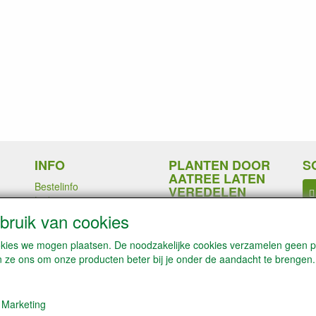
INFO
PLANTEN DOOR
S
AATREE LATEN
Bestelinfo
VEREDELEN
n
Links
Betaalmogelijkheden
ruik van cookies
Contact / Disclaimer
Algemene
cookies we mogen plaatsen. De noodzakelijke cookies verzamelen geen
leveringsvoorwaarden &
n ze ons om onze producten beter bij je onder de aandacht te brengen.
Privacyverklaring
Marketing