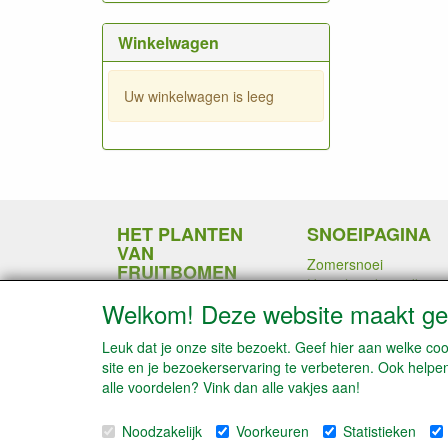
Winkelwagen
Uw winkelwagen is leeg
HET PLANTEN
SNOEIPAGINA
VAN
Zomersnoei
FRUITBOMEN
Hoe plant ik aardbeie
Bemesting
Wintersnoei
Welkom! Deze website maakt geb
Snoeien kiwi en
druivenplanten
Leuk dat je onze site bezoekt. Geef hier aan welke 
Fruitbomen in leivorm
site en je bezoekerservaring te verbeteren. Ook helpe
snoeien
alle voordelen? Vink dan alle vakjes aan!
Vruchtdunning bij
fruitbomen
Noodzakelijk
Voorkeuren
Statistieken