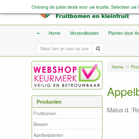
Ontvang de juiste deals voor uw locatie; Selecteer uw 
Home
Verzendkosten
Planten door Aa
Zoeken
Home
Pro
Appelb
Producten
Malus d. 'R
Fruitbomen
Bessen
Aardbeiplanten