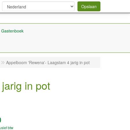
Opslaan
Gastenboek
Appelboom 'Rewena'- Laagstam 4 jarig in pot
arig in pot
0
lusief btw