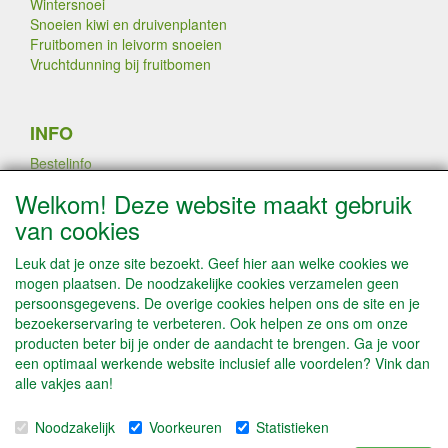
Wintersnoei
Snoeien kiwi en druivenplanten
Fruitbomen in leivorm snoeien
Vruchtdunning bij fruitbomen
INFO
Bestelinfo
Links
Welkom! Deze website maakt gebruik
Betaalmogelijkheden
van cookies
Contact / Disclaimer
Algemene leveringsvoorwaarden & Privacyverklaring
Leuk dat je onze site bezoekt. Geef hier aan welke cookies we
mogen plaatsen. De noodzakelijke cookies verzamelen geen
persoonsgegevens. De overige cookies helpen ons de site en je
PLANTEN DOOR AATREE LATEN
bezoekerservaring te verbeteren. Ook helpen ze ons om onze
VEREDELEN
producten beter bij je onder de aandacht te brengen. Ga je voor
een optimaal werkende website inclusief alle voordelen? Vink dan
alle vakjes aan!
SOCIALE MEDIA
Noodzakelijk
Voorkeuren
Statistieken