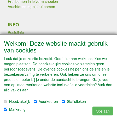
Fruitbomen in leivorm snoeien
Vruchtdunning bij fruitbomen
INFO
Bestelinfo
Links
Welkom! Deze website maakt gebruik
Betaalmogelijkheden
van cookies
Contact / Disclaimer
Algemene leveringsvoorwaarden & Privacyverklaring
Leuk dat je onze site bezoekt. Geef hier aan welke cookies we
mogen plaatsen. De noodzakelijke cookies verzamelen geen
persoonsgegevens. De overige cookies helpen ons de site en je
PLANTEN DOOR AATREE LATEN
bezoekerservaring te verbeteren. Ook helpen ze ons om onze
VEREDELEN
producten beter bij je onder de aandacht te brengen. Ga je voor
een optimaal werkende website inclusief alle voordelen? Vink dan
alle vakjes aan!
SOCIALE MEDIA
Noodzakelijk
Voorkeuren
Statistieken
Marketing
Opslaan