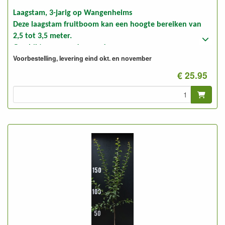
Laagstam, 3-jarig op Wangenheims
Deze laagstam fruitboom kan een hoogte bereiken van
2,5 tot 3,5 meter.
Geschikt voor goede gronden.
Voorbestelling, levering eind okt. en november
Foto: laagstam 3-jarig, ongesnoeid en gesnoeid
€ 25.95