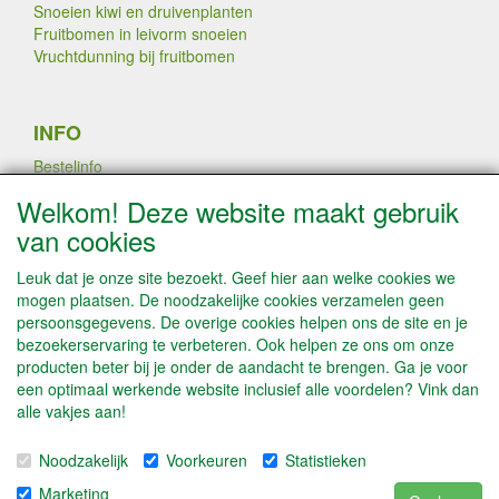
Snoeien kiwi en druivenplanten
Fruitbomen in leivorm snoeien
Vruchtdunning bij fruitbomen
INFO
Bestelinfo
Links
Welkom! Deze website maakt gebruik
Betaalmogelijkheden
van cookies
Contact / Disclaimer
Algemene leveringsvoorwaarden & Privacyverklaring
Leuk dat je onze site bezoekt. Geef hier aan welke cookies we
mogen plaatsen. De noodzakelijke cookies verzamelen geen
persoonsgegevens. De overige cookies helpen ons de site en je
PLANTEN DOOR AATREE LATEN
bezoekerservaring te verbeteren. Ook helpen ze ons om onze
VEREDELEN
producten beter bij je onder de aandacht te brengen. Ga je voor
een optimaal werkende website inclusief alle voordelen? Vink dan
alle vakjes aan!
SOCIALE MEDIA
Noodzakelijk
Voorkeuren
Statistieken
Marketing