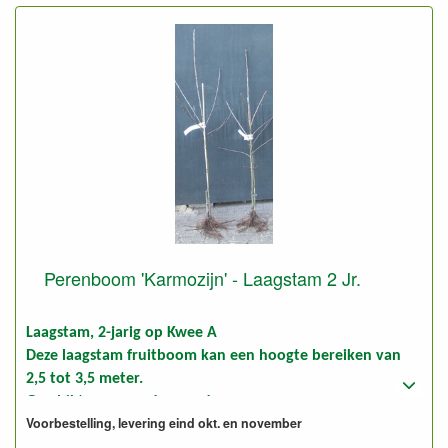
Perenboom 'Karmozijn' - Laagstam 2 Jr.
Laagstam, 2-jarig op Kwee A
Deze laagstam fruitboom kan een hoogte bereiken van
2,5 tot 3,5 meter.
Geschikt voor goede gronden.
Voorbestelling, levering eind okt. en november
Foto: laagstam 2-jarig, ongesnoeid en gesnoeid