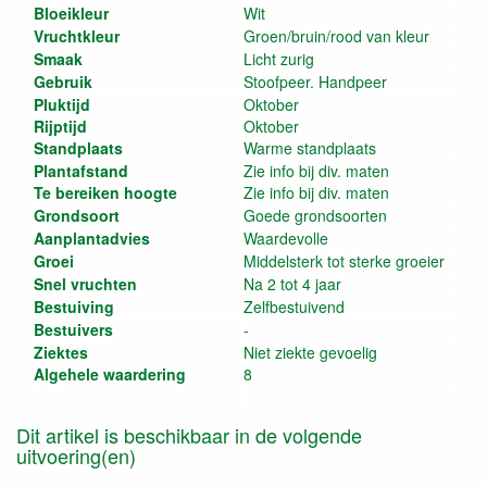
Bloeikleur
Wit
Vruchtkleur
Groen/bruin/rood van kleur
Smaak
Licht zurig
Gebruik
Stoofpeer. Handpeer
Pluktijd
Oktober
Rijptijd
Oktober
Standplaats
Warme standplaats
Plantafstand
Zie info bij div. maten
Te bereiken hoogte
Zie info bij div. maten
Grondsoort
Goede grondsoorten
Aanplantadvies
Waardevolle
Groei
Middelsterk tot sterke groeier
Snel vruchten
Na 2 tot 4 jaar
Bestuiving
Zelfbestuivend
Bestuivers
-
Ziektes
Niet ziekte gevoelig
Algehele waardering
8
Dit artikel is beschikbaar in de volgende
uitvoering(en)