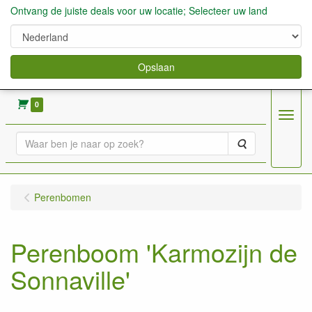
Ontvang de juiste deals voor uw locatie; Selecteer uw land
Opslaan
verkoop fruitbomen, bessen,aardbeien enz.
0
Menu
Zoeken
Perenbomen
Perenboom 'Karmozijn de
Sonnaville'