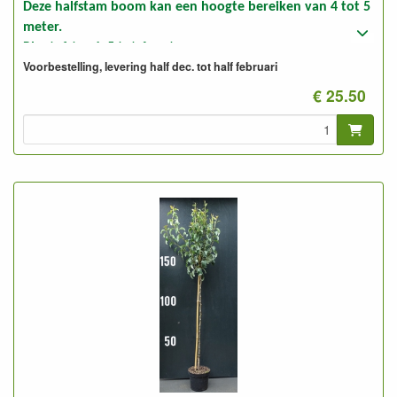
Deze halfstam boom kan een hoogte bereiken van 4 tot 5
meter.
Plantafstand: 5 tot 6 meter.
Voorbestelling, levering half dec. tot half februari
Foto: halfstam 2-jarig, ongesnoeid en gesnoeid
€ 25.50