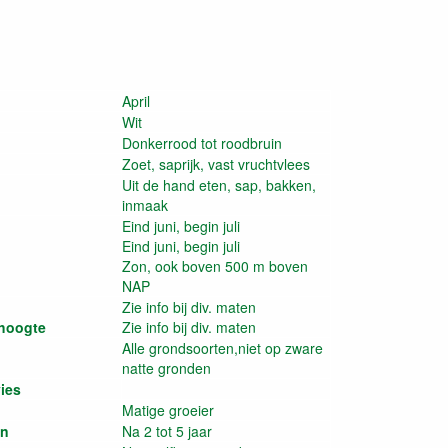
April
Wit
Donkerrood tot roodbruin
Zoet, saprijk, vast vruchtvlees
Uit de hand eten, sap, bakken,
inmaak
Eind juni, begin juli
Eind juni, begin juli
Zon, ook boven 500 m boven
NAP
d
Zie info bij div. maten
 hoogte
Zie info bij div. maten
Alle grondsoorten,niet op zware
natte gronden
ies
Matige groeier
en
Na 2 tot 5 jaar