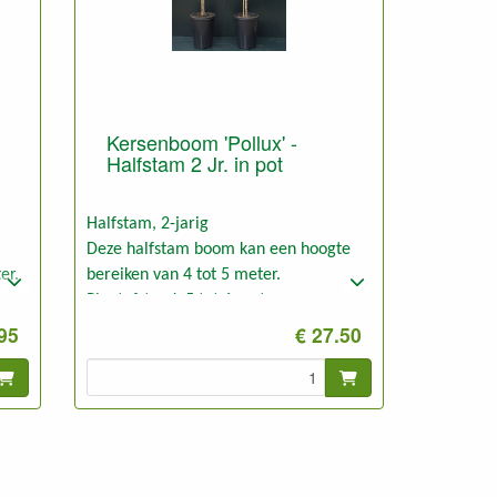
Kersenboom 'Pollux' -
Halfstam 2 Jr. in pot
Halfstam, 2-jarig
Deze halfstam boom kan een hoogte
er.
bereiken van 4 tot 5 meter.
Plantafstand: 5 tot 6 meter.
.95
€ 27.50