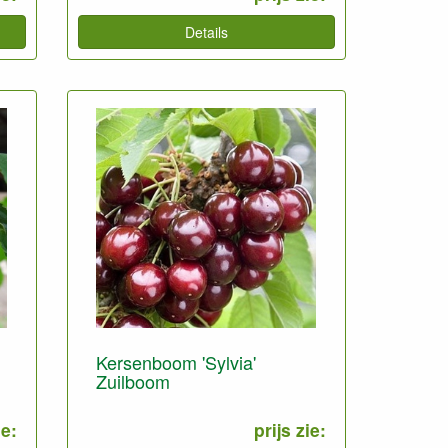
Details
Kersenboom 'Sylvia'
Zuilboom
ie:
prijs zie: