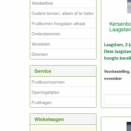
Voedselbos
Oudere bomen, alleen af te halen
Kersenboo
Fruitbomen hoogstam afhaal
Laagstam
Onderstammen
Veredelen
Laagstam, 2-j
Deze laagsta
Diversen
hoogte bereik
meter.
Service
Voorbestelling, 
Geschikt voo
november
Foto: laagsta
Fruitboomvormen
gesnoeid
Openingstijden
Fruithagen
Winkelwagen