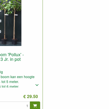
m 'Pollux' -
3 Jr. in pot
ig
m boom kan een hoogte
 tot 5 meter.
 tot 6 meter.
€ 29.50