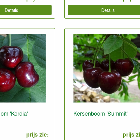
Details
Details
om 'Kordia'
Kersenboom 'Summit'
prijs zie:
prijs z