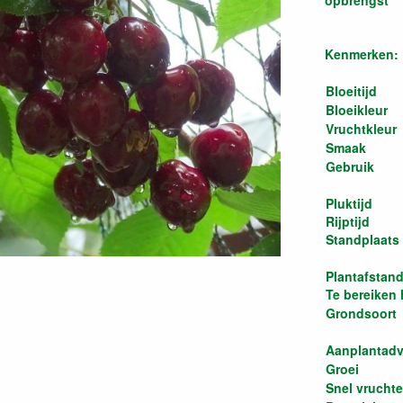
opbrengst
Kenmerken:
Bloeitijd
Bloeikleur
Vruchtkleur
Smaak
Gebruik
Pluktijd
Rijptijd
Standplaats
Plantafstan
Te bereiken
Grondsoort
Aanplantadv
Groei
Snel vrucht