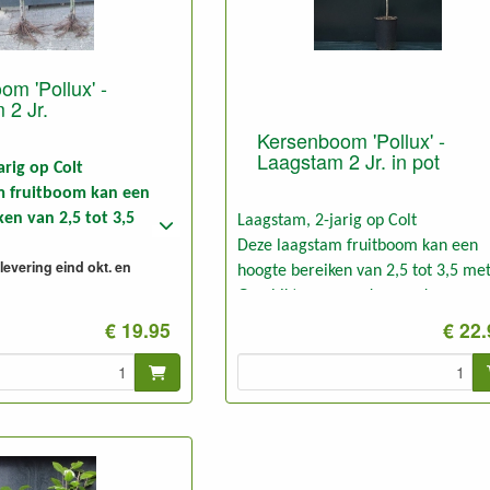
m 'Pollux' -
 2 Jr.
Kersenboom 'Pollux' -
Laagstam 2 Jr. in pot
arig op Colt
m fruitboom kan een
en van 2,5 tot 3,5
Laagstam, 2-jarig op Colt
Deze laagstam fruitboom kan een
levering eind okt. en
r goede gronden.
hoogte bereiken van 2,5 tot 3,5 met
m 2-jarig, ongesnoeid en
Geschikt voor goede gronden.
€ 19.95
€ 22