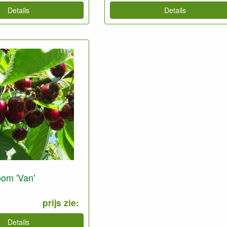
Details
Details
om 'Van'
prijs zie:
Details