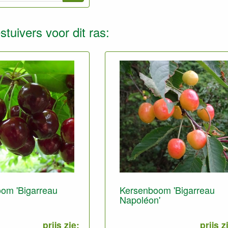
tuivers voor dit ras:
om 'Bigarreau
Kersenboom 'Bigarreau
Napoléon'
prijs zie:
prijs z