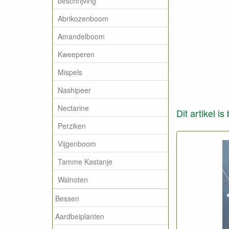
beschrijving
Abrikozenboom
Amandelboom
Kweeperen
Mispels
Nashipeer
Nectarine
Dit artikel i
Perziken
Vijgenboom
Tamme Kastanje
Walnoten
Bessen
Aardbeiplanten