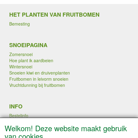
HET PLANTEN VAN FRUITBOMEN
Bemesting
SNOEIPAGINA
Zomersnoei
Hoe plant ik aardbeien
Wintersnoei
Snoeien kiwi en druivenplanten
Fruitbomen in leivorm snoeien
Vruchtdunning bij fruitbomen
INFO
Bestelinfo
Links
Welkom! Deze website maakt gebruik
Betaalmogelijkheden
van cookies
Contact / Disclaimer