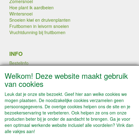
Zomersnoei
Hoe plant ik aardbeien
Wintersnoei
Snoeien kiwi en druivenplanten
Fruitbomen in leivorm snoeien
Vruchtdunning bij fruitbomen
INFO
Bestelinfo
Links
Welkom! Deze website maakt gebruik
Betaalmogelijkheden
van cookies
Contact / Disclaimer
Algemene leveringsvoorwaarden & Privacyverklaring
Leuk dat je onze site bezoekt. Geef hier aan welke cookies we
mogen plaatsen. De noodzakelijke cookies verzamelen geen
persoonsgegevens. De overige cookies helpen ons de site en je
PLANTEN DOOR AATREE LATEN
bezoekerservaring te verbeteren. Ook helpen ze ons om onze
VEREDELEN
producten beter bij je onder de aandacht te brengen. Ga je voor
een optimaal werkende website inclusief alle voordelen? Vink dan
alle vakjes aan!
SOCIALE MEDIA