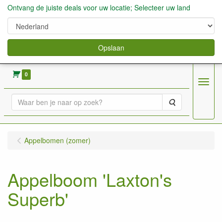
Ontvang de juiste deals voor uw locatie; Selecteer uw land
Opslaan
verkoop fruitbomen, bessen,aardbeien enz.
0
Menu
Zoeken
Appelbomen (zomer)
Appelboom 'Laxton's
Superb'