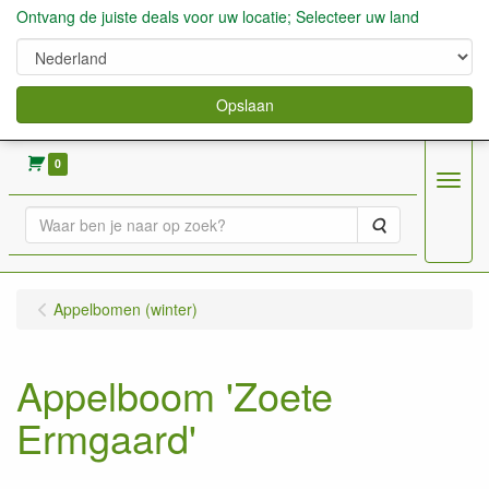
Ontvang de juiste deals voor uw locatie; Selecteer uw land
Opslaan
verkoop fruitbomen, bessen,aardbeien enz.
0
Menu
Zoeken
Appelbomen (winter)
Appelboom 'Zoete
Ermgaard'