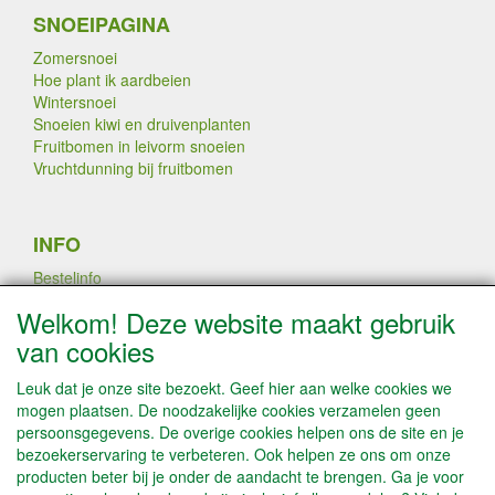
SNOEIPAGINA
Zomersnoei
Hoe plant ik aardbeien
Wintersnoei
Snoeien kiwi en druivenplanten
Fruitbomen in leivorm snoeien
Vruchtdunning bij fruitbomen
INFO
Bestelinfo
Links
Welkom! Deze website maakt gebruik
Betaalmogelijkheden
van cookies
Contact / Disclaimer
Algemene leveringsvoorwaarden & Privacyverklaring
Leuk dat je onze site bezoekt. Geef hier aan welke cookies we
mogen plaatsen. De noodzakelijke cookies verzamelen geen
persoonsgegevens. De overige cookies helpen ons de site en je
PLANTEN DOOR AATREE LATEN
bezoekerservaring te verbeteren. Ook helpen ze ons om onze
VEREDELEN
producten beter bij je onder de aandacht te brengen. Ga je voor