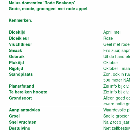
Malus domestica 'Rode Boskoop'
Grote, mooie, groengeel met rode appel.
Kenmerken:
Bloeitijd
April, mei
Bloeikleur
Roze
Vruchtkleur
Geel met rode
Smaak
Fris zuur, sapr
Gebruik
Uit de hand e
Pluktijd
Oktober
Rijptijd
Oktober - maa
Standplaats
Zon, ook in r
500 meter NA
Plantafstand
Zie info bij di
Te bereiken hoogte
Zie info bij di
Grondsoort
Alleen goed do
zware natte g
Aanplantadvies
Waardevolle p
Groei
Snelle groeier
Snel vruchten
Na 2 tot 3 jaar
Bestuiving
Niet zelfbestu