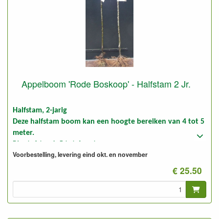
Appelboom 'Rode Boskoop' - Halfstam 2 Jr.
Halfstam, 2-jarig
Deze halfstam boom kan een hoogte bereiken van 4 tot 5
meter.
Plantafstand: 5 tot 6 meter.
Voorbestelling, levering eind okt. en november
Foto: halfstam 2-jarig, ongesnoeid en gesnoeid
€ 25.50