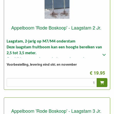
Appelboom 'Rode Boskoop' - Laagstam 2 Jr.
Laagstam, 2-jarig op M7/M4 onderstam
Deze laagstam fruitboom kan een hoogte bereiken van
2,5 tot 3,5 meter.
Geschikt voor goede en minder goede gronden.
Voorbestelling, levering eind okt. en november
Foto: laagstam 2-jarig, ongesnoeid en gesnoeid
€ 19.95
Appelboom 'Rode Boskoop' - Laagstam 3 Jr.