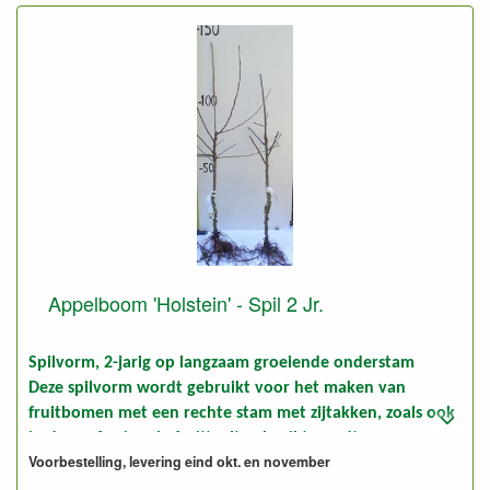
Appelboom 'Holstein' - Spil 2 Jr.
Spilvorm, 2-jarig op langzaam groeiende onderstam
Deze spilvorm wordt gebruikt voor het maken van
fruitbomen met een rechte stam met zijtakken, zoals ook
in de professionele fruitteelt gebruikt wordt.
Voorbestelling, levering eind okt. en november
Ook geschikt voor een fruithaag.
Alleen gebruiken op zeer goede gronden of de grond