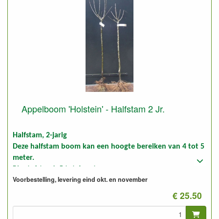
Appelboom 'Holstein' - Halfstam 2 Jr.
Halfstam, 2-jarig
Deze halfstam boom kan een hoogte bereiken van 4 tot 5
meter.
Plantafstand: 5 tot 6 meter.
Voorbestelling, levering eind okt. en november
Foto: halfstam 2-jarig, ongesnoeid en gesnoeid
€ 25.50