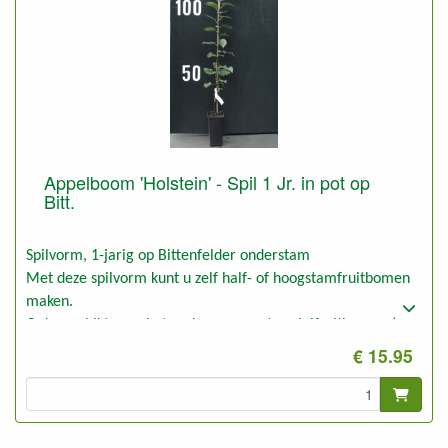
Appelboom 'Holstein' - Spil 1 Jr. in pot op
Bitt.
Spilvorm, 1-jarig op Bittenfelder onderstam
Met deze spilvorm kunt u zelf half- of hoogstamfruitbomen
maken.
Ook geschikt voor het maken van grotere leifruitbomen (3
tot 5 meter hoogte en breedte).
€ 15.95
Deze planten kunt u ook gebruiken voor laagstam op slechte
droge grond, b.v. bosgrond.