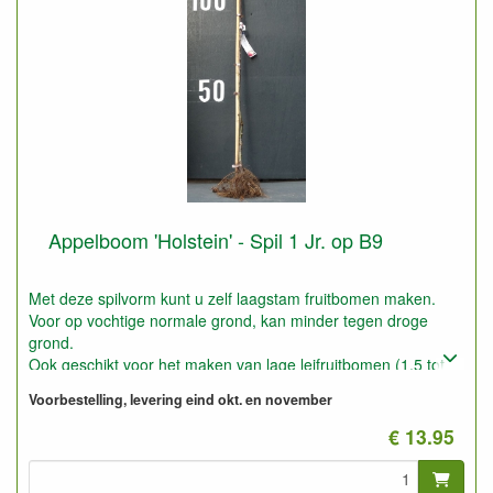
Appelboom 'Holstein' - Spil 1 Jr. op B9
Met deze spilvorm kunt u zelf laagstam fruitbomen maken.
Voor op vochtige normale grond, kan minder tegen droge
grond.
Ook geschikt voor het maken van lage leifruitbomen (1,5 tot
2,5 meter).
Voorbestelling, levering eind okt. en november
Op zeer goede gronden ook geschikt voor Halfstam.
Geeft snel en goed vruchten
€ 13.95