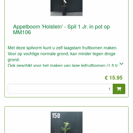
Appelboom 'Holstein' - Spil 1 Jr. in pot op
MM106
Met deze spilvorm kunt u zelf laagstam fruitbomen maken.
Voor op vochtige normale grond, kan minder tegen droge
grond.
Ook geschikt voor het maken van lage leifruitbomen (1,5 tot
2,5 meter).
€ 15.95
Op zeer goede gronden ook geschikt voor Halfstam.
Geeft snel en goed vruchten