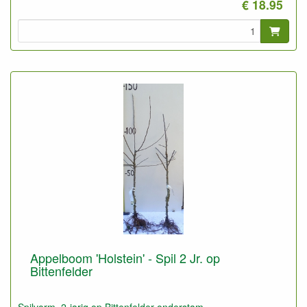
€ 18.95
goed verbeteren met potgrond.
Foto: spil 2-jarig, ongesnoeid en gesnoeid
Appelboom 'Holstein' - Spil 2 Jr. op
Bittenfelder