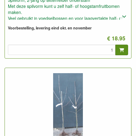
Spilvorm, 2-jarig op Bittenfelder onderstam
Met deze spilvorm kunt u zelf half- of hoogstamfruitbomen
maken.
Veel gebruikt in voedselbossen en voor laagvertakte half- of
hoogstammen (soort klimboom).
Voorbestelling, levering eind okt. en november
Ook geschikt voor het maken van grotere leifruitbomen (3 tot
5 meter hoogte en breedte).
€ 18.95
Deze planten kunt u ook gebruiken voor laagstam op slechte
droge grond, b.v. bosgrond.