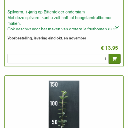
Spilvorm, 1-jarig op Bittenfelder onderstam
Met deze spilvorm kunt u zelf half- of hoogstamfruitbomen
maken.
Ook geschikt voor het maken van grotere leifruitbomen (3 tot
5 meter hoogte en breedte).
Voorbestelling, levering eind okt. en november
Deze planten kunt u ook gebruiken voor laagstam op slechte
droge grond, b.v. bosgrond.
€ 13.95