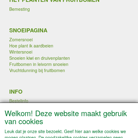
Bemesting
SNOEIPAGINA
Zomersnoei
Hoe plant ik aardbeien
Wintersnoei
Snoeien kiwi en druivenplanten
Fruitbomen in leivorm snoeien
Vruchtdunning bij fruitbomen
INFO
Bestelinfo
Links
Welkom! Deze website maakt gebruik
Betaalmogelijkheden
van cookies
Contact / Disclaimer
Algemene leveringsvoorwaarden & Privacyverklaring
Leuk dat je onze site bezoekt. Geef hier aan welke cookies we
mogen plaatsen. De noodzakelijke cookies verzamelen geen