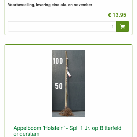
2,5 meter).
Voorbestelling, levering eind okt. en november
Op zeer goede gronden ook geschikt voor Halfstam.
Geeft snel en goed vruchten
€ 13.95
Appelboom 'Holstein' - Spil 1 Jr. op Bitterfeld
onderstam