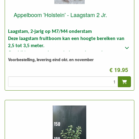
Appelboom 'Holstein' - Laagstam 2 Jr.
Laagstam, 2-jarig op M7/M4 onderstam
Deze laagstam fruitboom kan een hoogte bereiken van
2,5 tot 3,5 meter.
Geschikt voor goede en minder goede gronden.
Voorbestelling, levering eind okt. en november
Foto: laagstam 2-jarig, ongesnoeid en gesnoeid
€ 19.95