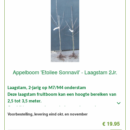
Appelboom 'Etoilee Sonnavil' - Laagstam 2Jr.
Laagstam, 2-jarig op M7/M4 onderstam
Deze laagstam fruitboom kan een hoogte bereiken van
2,5 tot 3,5 meter.
Geschikt voor goede en minder goede gronden.
Voorbestelling, levering eind okt. en november
Foto: laagstam 2-jarig, ongesnoeid en gesnoeid
€ 19.95