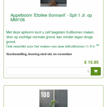
Appelboom 'Etoilee Sonnavil' - Spil 1 Jr. op
MM106
Met deze spilvorm kunt u zelf laagstam fruitbomen maken.
Voor op vochtige normale grond, kan minder tegen droge
grond.
Ook geschikt voor het maken van lage leifruitbomen (1,5 tot
2,5 meter).
Voorbestelling, levering eind okt. en november
Op zeer goede gronden ook geschikt voor Halfstam.
Geeft snel en goed vruchten
€ 15.95