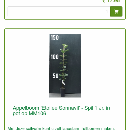
€ 17.95
Deze planten kunt u ook gebruiken voor laagstam op slechte
droge grond, b.v. bosgrond.
Appelboom 'Etoilee Sonnavil' - Spil 1 Jr. in
pot op MM106
Met deze spilvorm kunt u zelf laagstam fruitbomen maken.