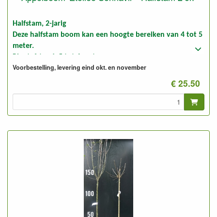
Halfstam, 2-jarig
Deze halfstam boom kan een hoogte bereiken van 4 tot 5
meter.
Plantafstand: 5 tot 6 meter.
Voorbestelling, levering eind okt. en november
Foto: halfstam 2-jarig, ongesnoeid en gesnoeid
€ 25.50