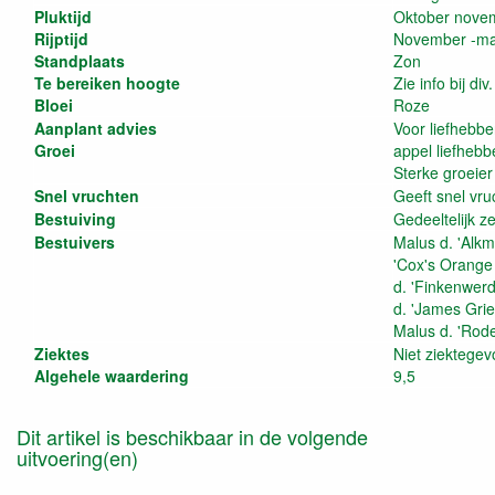
Pluktijd
Oktober nove
Rijptijd
November -ma
Standplaats
Zon
Te bereiken hoogte
Zie info bij di
Bloei
Roze
Aanplant advies
Voor liefhebbe
Groei
appel liefhebb
Sterke groeier
Snel vruchten
Geeft snel vru
Bestuiving
Gedeeltelijk z
Bestuivers
Malus d. 'Alkm
'Cox's Orange 
d. 'Finkenwerd
d. 'James Grie
Malus d. 'Rod
Ziektes
Niet ziektegev
Algehele waardering
9,5
Dit artikel is beschikbaar in de volgende
uitvoering(en)