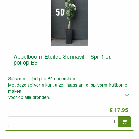
Appelboom 'Etoilee Sonnavil' - Spil 1 Jr. in
pot op B9
Spilvorm, 1-jarig op B9 onderstam.
Met deze spilvorm kunt u zelf laagstam of spilvorm fruitbomen
maken.
Voor op alle gronden.
€ 17.95
Ook geschikt voor het maken van lage leifruitbomen (1,5 tot
2,5 meter) en fruithagen
Deze onderstam is zeer winterhard, kan beter op wat minder
goeie grond en wat droger staan vergeleken met M9 en M26.
De groeikracht zit tussen M9 en M26 in.