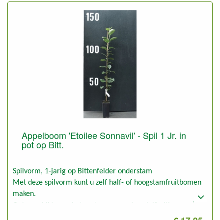
Geeft snel vruchten.
Appelboom 'Etoilee Sonnavil' - Spil 1 Jr. in
pot op Bitt.
Spilvorm, 1-jarig op Bittenfelder onderstam
Met deze spilvorm kunt u zelf half- of hoogstamfruitbomen
maken.
Ook geschikt voor het maken van grotere leifruitbomen (3
tot 5 meter hoogte en breedte).