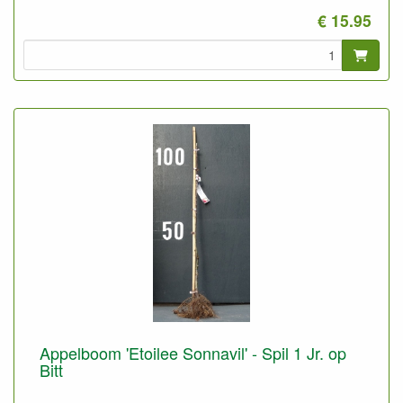
2,5 meter) en fruithagen
€ 15.95
Deze onderstam is zeer winterhard, kan beter op wat minder
goeie grond en wat droger staan vergeleken met M9 en M26.
De groeikracht zit tussen M9 en M26 in.
Geeft snel vruchten.
Appelboom 'Etoilee Sonnavil' - Spil 1 Jr. op
Bitt