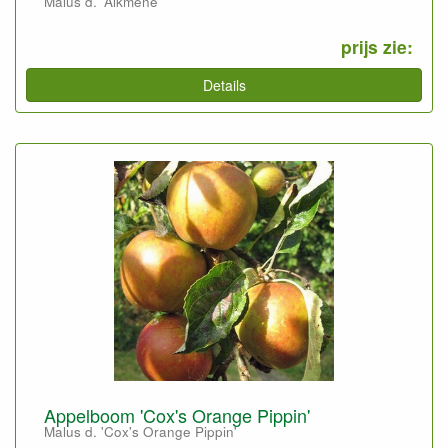
Malus d. 'Alkmene'
prijs zie:
Details
Appelboom 'Cox's Orange Pippin'
Malus d. 'Cox's Orange Pippin'