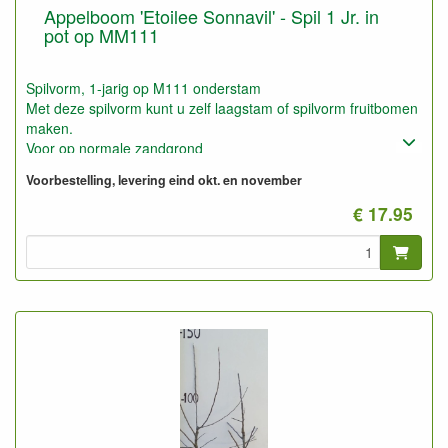
Appelboom 'Etoilee Sonnavil' - Spil 1 Jr. in
pot op MM111
Spilvorm, 1-jarig op M111 onderstam
Met deze spilvorm kunt u zelf laagstam of spilvorm fruitbomen
maken.
Voor op normale zandgrond
Ook geschikt voor het maken van lage leifruitbomen (1,5 tot
Voorbestelling, levering eind okt. en november
2,5 meter).
Op zeer goede gronden ook geschikt voor Halfstam.
€ 17.95
MM111 is een gezonde en goed winterharde onderstam