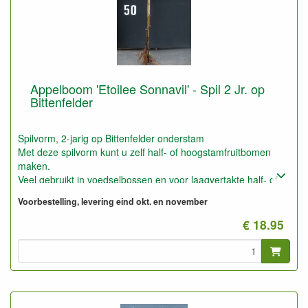
Appelboom 'Etoilee Sonnavil' - Spil 2 Jr. op
Bittenfelder
Spilvorm, 2-jarig op Bittenfelder onderstam
Met deze spilvorm kunt u zelf half- of hoogstamfruitbomen
maken.
Veel gebruikt in voedselbossen en voor laagvertakte half- of
hoogstammen (soort klimboom).
Voorbestelling, levering eind okt. en november
Ook geschikt voor het maken van grotere leifruitbomen (3 tot
5 meter hoogte en breedte).
€ 18.95
Deze planten kunt u ook gebruiken voor laagstam op slechte
droge grond, b.v. bosgrond.