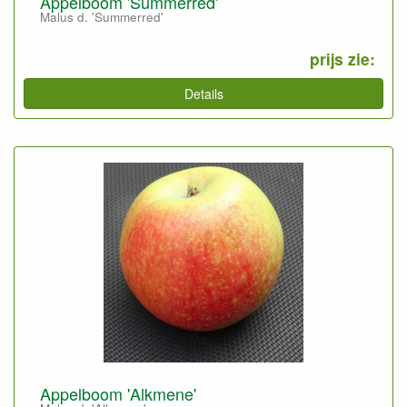
Appelboom 'Summerred'
Malus d. 'Summerred'
prijs zie:
Details
Appelboom 'Alkmene'