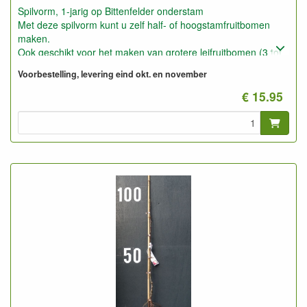
Spilvorm, 1-jarig op Bittenfelder onderstam
Met deze spilvorm kunt u zelf half- of hoogstamfruitbomen
maken.
Ook geschikt voor het maken van grotere leifruitbomen (3 tot
5 meter hoogte en breedte).
Voorbestelling, levering eind okt. en november
Deze planten kunt u ook gebruiken voor laagstam op slechte
droge grond, b.v. bosgrond.
€ 15.95