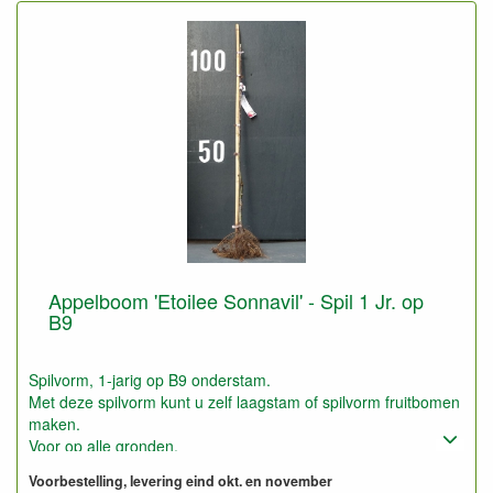
Appelboom 'Etoilee Sonnavil' - Spil 1 Jr. op
B9
Spilvorm, 1-jarig op B9 onderstam.
Met deze spilvorm kunt u zelf laagstam of spilvorm fruitbomen
maken.
Voor op alle gronden.
Voorbestelling, levering eind okt. en november
Ook geschikt voor het maken van lage leifruitbomen (1,5 tot