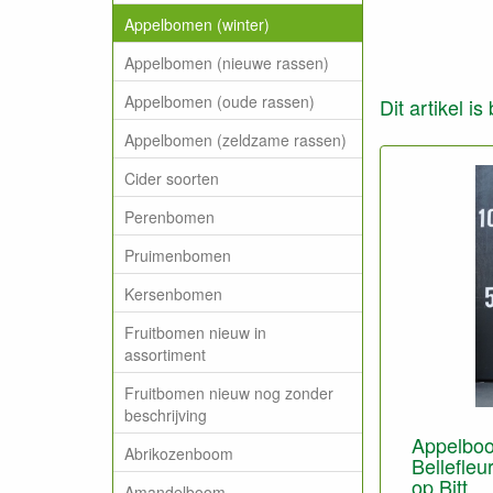
Appelbomen (winter)
Appelbomen (nieuwe rassen)
Appelbomen (oude rassen)
Dit artikel i
Appelbomen (zeldzame rassen)
Cider soorten
Perenbomen
Pruimenbomen
Kersenbomen
Fruitbomen nieuw in
assortiment
Fruitbomen nieuw nog zonder
beschrijving
Appelboo
Abrikozenboom
Bellefleur
op Bitt.
Amandelboom