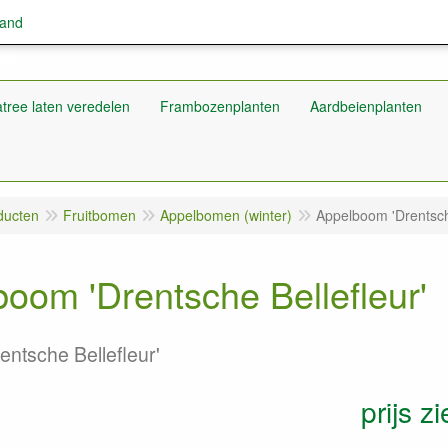
land
tree laten veredelen
Frambozenplanten
Aardbeienplanten
ducten
Fruitbomen
Appelbomen (winter)
Appelboom 'Drentsche
oom 'Drentsche Bellefleur'
entsche Bellefleur'
prijs zi