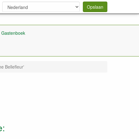
Opslaan
Gastenboek
 Bellefleur'
e: