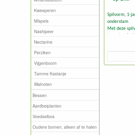
Kweeperen
Spilvorm, 1-ja
Mispels
onderstam
Met deze spilv
Nashipeer
hoogstamfrui
Nectarine
Ook geschikt 
grotere leifr
Perziken
hoogte en bre
Vijgenboom
Deze planten 
laagstam op sl
Tamme Kastanje
bosgrond.
Walnoten
Bessen
Aardbeiplanten
Voedselbos
Oudere bomen, alleen af te halen