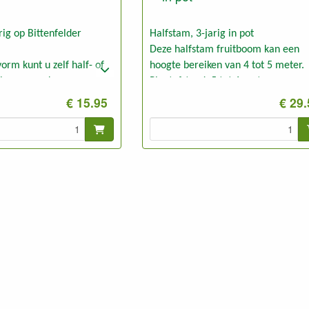
rig op Bittenfelder
Halfstam, 3-jarig in pot
Deze halfstam fruitboom kan een
orm kunt u zelf half- of
hoogte bereiken van 4 tot 5 meter.
tbomen maken.
Plantafstand: 5 tot 6 meter
voor het maken van
Foto: halfstam 3-jarig, ongesnoeid
€ 15.95
€ 29
uitbomen (3 tot 5 meter
edte).
kunt u ook gebruiken voor
echte droge grond, b.v.