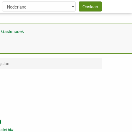
Opslaan
Gastenboek
ogstam
0
lusief btw