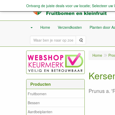
Ontvang de juiste deals voor uw locatie; Selecteer uw 
Home
Verzendkosten
Planten door Aa
Zoeken
Home
Pro
Kerse
Producten
Prunus a. '
Fruitbomen
Bessen
Aardbeiplanten