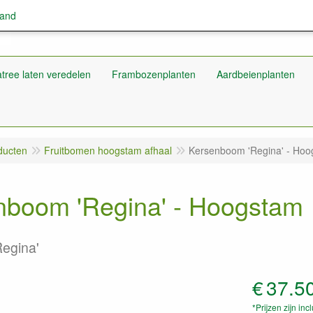
land
tree laten veredelen
Frambozenplanten
Aardbeienplanten
ducten
Fruitbomen hoogstam afhaal
Kersenboom 'Regina' - Ho
nboom 'Regina' - Hoogstam
Regina'
€
37.5
*Prijzen zijn inc