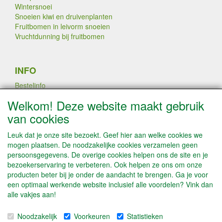
Wintersnoei
Snoeien kiwi en druivenplanten
Fruitbomen in leivorm snoeien
Vruchtdunning bij fruitbomen
INFO
Bestelinfo
Links
Welkom! Deze website maakt gebruik
Betaalmogelijkheden
van cookies
Contact / Disclaimer
Algemene leveringsvoorwaarden & Privacyverklaring
Leuk dat je onze site bezoekt. Geef hier aan welke cookies we
mogen plaatsen. De noodzakelijke cookies verzamelen geen
persoonsgegevens. De overige cookies helpen ons de site en je
PLANTEN DOOR AATREE LATEN
bezoekerservaring te verbeteren. Ook helpen ze ons om onze
VEREDELEN
producten beter bij je onder de aandacht te brengen. Ga je voor
een optimaal werkende website inclusief alle voordelen? Vink dan
alle vakjes aan!
SOCIALE MEDIA
Noodzakelijk
Voorkeuren
Statistieken