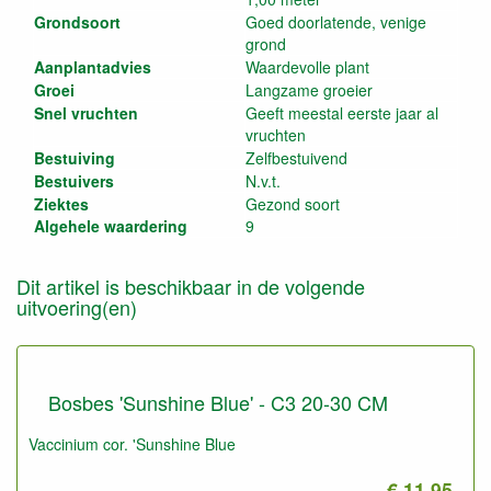
Grondsoort
Goed doorlatende, venige
grond
Aanplantadvies
Waardevolle plant
Groei
Langzame groeier
Snel vruchten
Geeft meestal eerste jaar al
vruchten
Bestuiving
Zelfbestuivend
Bestuivers
N.v.t.
Ziektes
Gezond soort
Algehele waardering
9
Dit artikel is beschikbaar in de volgende
uitvoering(en)
Bosbes 'Sunshine Blue' - C3 20-30 CM
Vaccinium cor. 'Sunshine Blue
€ 11.95