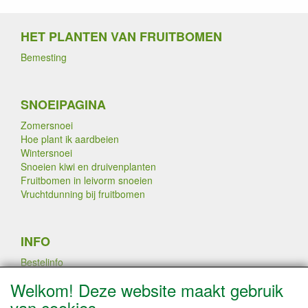
HET PLANTEN VAN FRUITBOMEN
Bemesting
SNOEIPAGINA
Zomersnoei
Hoe plant ik aardbeien
Wintersnoei
Snoeien kiwi en druivenplanten
Fruitbomen in leivorm snoeien
Vruchtdunning bij fruitbomen
INFO
Bestelinfo
Links
Welkom! Deze website maakt gebruik
Betaalmogelijkheden
van cookies
Contact / Disclaimer