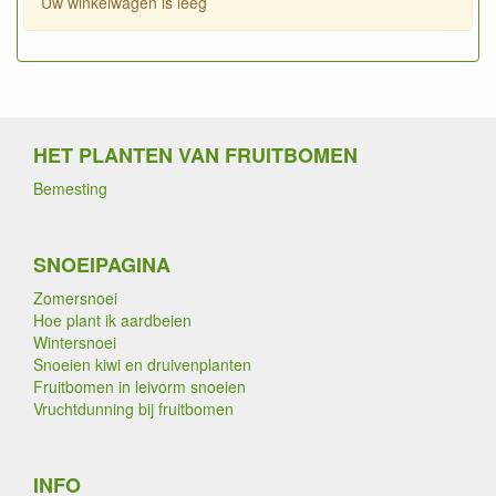
Uw winkelwagen is leeg
HET PLANTEN VAN FRUITBOMEN
Bemesting
SNOEIPAGINA
Zomersnoei
Hoe plant ik aardbeien
Wintersnoei
Snoeien kiwi en druivenplanten
Fruitbomen in leivorm snoeien
Vruchtdunning bij fruitbomen
INFO