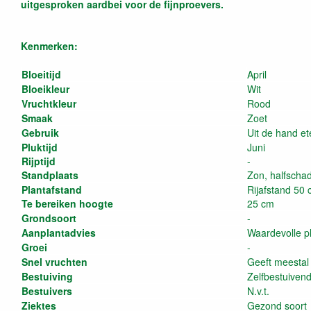
uitgesproken aardbei voor de fijnproevers.
Kenmerken:
Bloeitijd
April
Bloeikleur
Wit
Vruchtkleur
Rood
Smaak
Zoet
Gebruik
Uit de hand et
Pluktijd
Juni
Rijptijd
-
Standplaats
Zon, halfscha
Plantafstand
Rijafstand 50 
Te bereiken hoogte
25 cm
Grondsoort
-
Aanplantadvies
Waardevolle p
Groei
-
Snel vruchten
Geeft meestal 
Bestuiving
Zelfbestuiven
Bestuivers
N.v.t.
Ziektes
Gezond soort